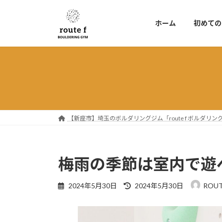
コ
ナ
ン
ビ
ホーム
初めての
テ
ゲ
ン
ー
ツ
シ
へ
ョ
ス
ン
キ
に
ッ
移
プ
動
【新座市】埼玉のボルダリングジム「route f ボルダ
梅雨の季節は室内で遊
最
2024年5月30日
2024年5月30日
ROUT
終
更
新