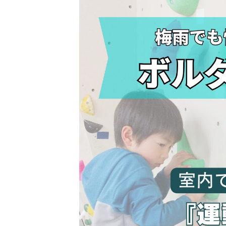
日
時
: