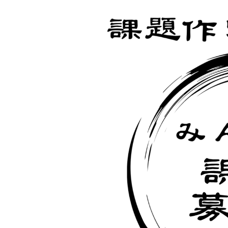
更
新
日
時
: