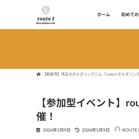
コ
ナ
ン
ビ
ホーム
初めての
テ
ゲ
ン
ー
ツ
シ
へ
ョ
ス
ン
キ
に
ッ
移
プ
動
【新座市】埼玉のボルダリングジム「route f ボルダ
【参加型イベント】rout
催！
最
2026年5月9日
2026年5月9日
ROUTE 
終