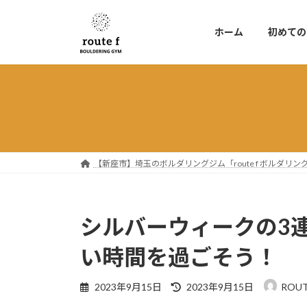
コ
ナ
ン
ビ
ホーム
初めての
テ
ゲ
ン
ー
ツ
シ
へ
ョ
ス
ン
キ
に
ッ
移
プ
動
【新座市】埼玉のボルダリングジム「route f ボルダ
シルバーウィークの3連休、
い時間を過ごそう！
最
2023年9月15日
2023年9月15日
ROUT
終