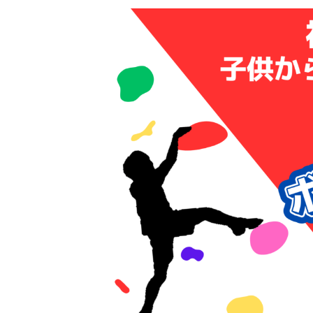
更
新
日
時
: