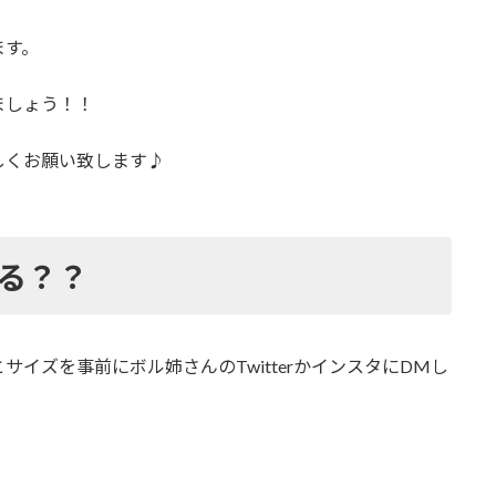
ます。
ましょう！！
しくお願い致します♪
る？？
イズを事前にボル姉さんのTwitterかインスタにDMし