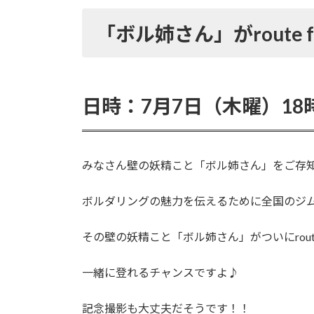
更
新
「ボル姉さん」がroute
日
時
:
日時：7月7日（木曜）18
みなさん壁の妖精こと「ボル姉さん」をご存
ボルダリングの魅力を伝えるために全国のジ
その壁の妖精こと「ボル姉さん」がついにrout
一緒に登れるチャンスですよ♪
記念撮影も大丈夫だそうです！！