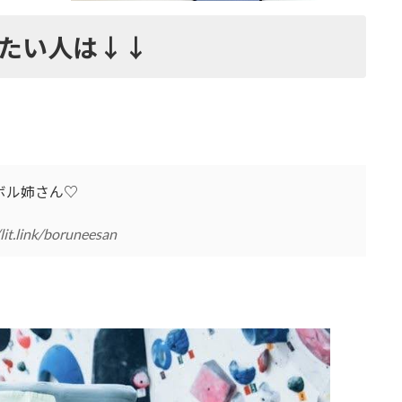
たい人は↓↓
ボル姉さん♡
/lit.link/boruneesan