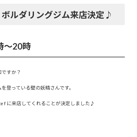
 f ボルダリングジム来店決定♪
時～20時
知ですか？
ムを登っている壁の妖精さんです。
e f に来店してくれることが決定しました♪