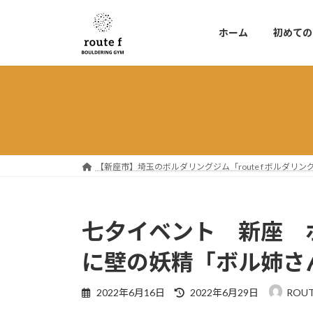
コ
ナ
ン
ビ
ホーム
初めての
テ
ゲ
ン
ー
ツ
シ
へ
ョ
ス
ン
キ
に
ッ
移
プ
動
【新座市】埼玉のボルダリングジム「route f ボルダ
七夕イベント 新座 ボル
に壁の妖精「ボル姉さ
最
2022年6月16日
2022年6月29日
ROUT
終