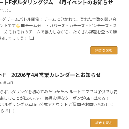
ートFボルダリングジム 4月イベントのお知らせ
6年4月3日
ーグ チームバトル開催！ チームに分かれて、登れた本数を競い合
ントです
■チーム分け・ガバーズ・カチーズ・ピンチーズ・ス
ーズ それぞれのチームで協力しながら、たくさん課題を登って勝
指しましょう！ […]
続きを読む
トF 20206年4月営業カレンダーとお知らせ
6年3月24日
らボルダリングを初めてみたいかたへ ルートエフでは子供でも安
楽しむことが出来ます。 毎月お得なクーポンがGET出来る！
te fボルダリングジムLine公式アカウント ご質問やお問い合わせは
らお […]
続きを読む