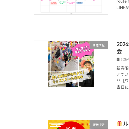
rou
LINEか
20
新着情報
会
202
新春限
えてい
**【
当日に入
ル
新着情報