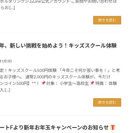
te fボルダリングジムLine公式アカウント ご質問やお問い合わせは
らお […]
続きを読む
26年、新しい挑戦を始めよう！キッズスクール体験
6年1月3日
定！キッズスクール500円体験 「今年こそ何か習い事を！」と考
るお子様へ。 通常2,000円のキッズスクール体験が、今だけ
ワンコイン500円】**！
対象： 小学生～高校生
特典： 体験
 […]
続きを読む
ートFより新年お年玉キャンペーンのお知らせ