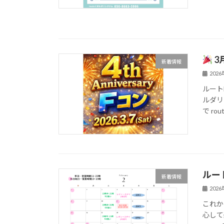
3
新着情報
202
ルート
ルダリ
で ro
ルー
新着情報
202
これか
心して