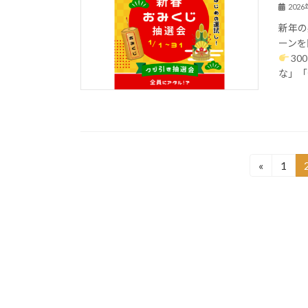
202
新年の
ーンを
30
な」「今
投
«
1
固
定
稿
ペ
の
ー
ジ
ペ
ー
ジ