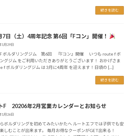
続きを読む
月7日（土）4周年記念 第6回「Fコン」開催！
6年1月29日
F ボルダリングジム 第6回 『Fコン』開催 いつも route f ボ
ングジム をご利用いただきありがとうございます！ おかげさま
ute f ボルダリングジム は 3月に4周年 を迎えます！日頃の […]
続きを読む
トF 20206年2月営業カレンダーとお知らせ
6年1月26日
らボルダリングを初めてみたいかたへ ルートエフでは子供でも安
楽しむことが出来ます。 毎月お得なクーポンがGET出来る！