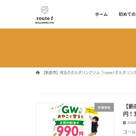
コ
ナ
ン
ビ
ホーム
初めての
テ
ゲ
ン
ー
ツ
シ
へ
ョ
ス
ン
キ
に
ッ
移
プ
動
【新座市】埼玉のボルダリングジム「route f ボルダ
【新
新着情報
円！
202
ゴール