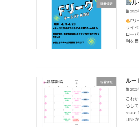
ル
新着情報
202
Fリ
うイベ
ローパ
利を目
ルー
新着情報
202
これか
心して
rou
LINEか