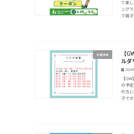
て楽し
ングで
で親子
【G
新着情報
ルダ
202
【GW
の予定
の方に
子でボ