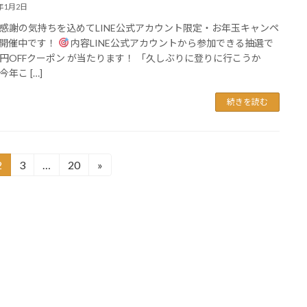
6年1月2日
感謝の気持ちを込めてLINE公式アカウント限定・お年玉キャンペ
開催中です！
内容LINE公式アカウントから参加できる抽選で
0円OFFクーポン が当たります！ 「久しぶりに登りに行こうか
年こ […]
続きを読む
2
3
…
20
»
固
固
固
定
定
定
ペ
ペ
ペ
ー
ー
ー
ジ
ジ
ジ