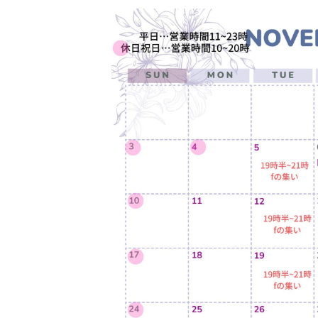
更
新
日
時
: