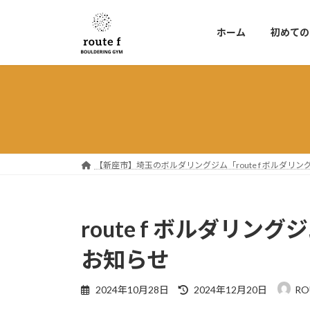
コ
ナ
ン
ビ
ホーム
初めての
テ
ゲ
ン
ー
ツ
シ
へ
ョ
ス
ン
キ
に
ッ
移
プ
動
【新座市】埼玉のボルダリングジム「route f ボルダ
route f ボルダリ
お知らせ
最
2024年10月28日
2024年12月20日
RO
終